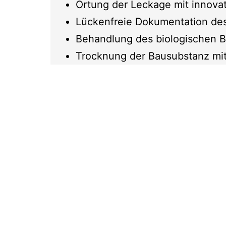
Ortung der Leckage mit innov
Lückenfreie Dokumentation des 
Behandlung des biologischen Be
Trocknung der Bausubstanz mi
Sanierung und Wiederaufbau na
Nach Ortung der Leckage und Trocknu
Räumlichkeiten. Hierbei steht uns d
seiner langjährigen Erfahrung zur Se
anzubieten.
Sie erhalten bei uns einen Rund-um
qualifizierten Handwerkern aus den 
kümmern.