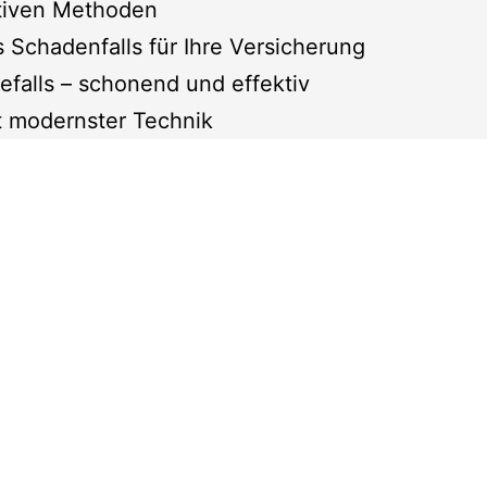
ativen Methoden
Schadenfalls für Ihre Versicherung
falls – schonend und effektiv
t modernster Technik
ch den geltenden Richtlinien
ng der feuchten Flächen sorgen wir anschließend 
ie Firma
Friedeberg und Gerstenberg GmbH
als qua
ite. Damit sind wir in der Lage unseren Kunden ein
-Service aus einer Hand und müssen sich nicht mi
Bereichen Maler- und Bodenbelagsarbeiten sowie T